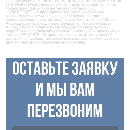
*Предложение действительно только в ООО «КОМДОРАВТО» до
ОТМЕНЫ -15% на запчасти и -15% на работы предоставляются
только при условии приобретения запчастей в ООО
«КОМДОРАВТО» и предварительной записи на сервис на
воскресенье минимум за 1 день до обслуживания, при
предоставлении запчастей клиентом стоимость н.ч. = 3 000 руб.
Акция действительна для всех брендов ТС, что обслуживает
КОМДОРАВТО, полный список брендов производителей и
подробности предложения уточняйте у менеджеров компании по
тел.+7 (499) 648 20 00, предложение не является публичной
офертой, не подлежит денежной компенсации, не суммируется с
другими акциями и предложениями компании.
ОСТАВЬТЕ ЗАЯВКУ
И МЫ ВАМ
ПЕРЕЗВОНИМ