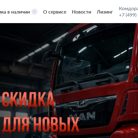
Комдора
ика в наличии
О сервисе
Новости
Лизинг
+7 (499)