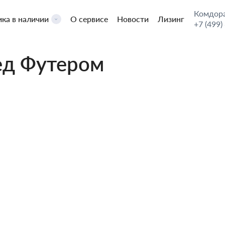
Комдора
ика в наличии
О сервисе
Новости
Лизинг
+7 (499)
ед Футером