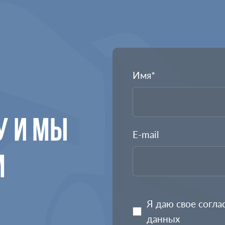
Имя*
У И МЫ
E-mail
М
Я даю свое согла
данных